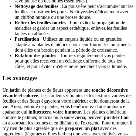
savonneuse ou des huiles essentielles).
Nettoyage des feuilles
: La poussière peut s’accumuler sur les
feuilles et obstruer les pores. Nettoyez-les délicatement avec
un chiffon humide ou une brosse douce.
Retirez les feuilles mortes
: Pour éviter la propagation de
maladies et garder un aspect esthétique, enlevez les feuilles
fanées ou abîmées.
Fertilisation
: Utilisez un engrais liquide ou en granulés
adapté aux plantes d'intérieur pour leur fournir les nutriments
dont elles ont besoin pendant la période de croissance.
Rotation des plantes
: Tournez régulièrement vos plantes
pour qu'elles reçoivent un éclairage uniforme de tous les
côtés, et pour éviter qu'elles ne se penchent vers la lumière.
Les avantages
Un jardin de plantes et de fleurs apportera une
touche décorative
vivante et colorée
. Les couleurs vibrantes et les textures variées des
feuilles et des fleurs égayeront votre intérieur et lui donneront de la
vie. Aussi, entouré de plantes, vous bénéficierez d'une ambiance
apaisante qui
influencera votre humeur
. Les plantes d'intérieur,
comme le palmier, le ficus ou la sansevieria, peuvent
purifier l’air
en absorbant les toxines et en libérant de l'oxygène. Pour terminer, il
n’y rien de plus agréable que de
préparer un plat
avec des
ingrédients (légumes et fines herbes) que vous avez cultivés vous-