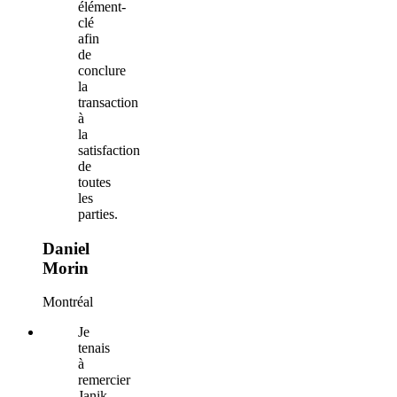
élément-
clé
afin
de
conclure
la
transaction
à
la
satisfaction
de
toutes
les
parties.
Daniel
Morin
Montréal
Je
tenais
à
remercier
Janik