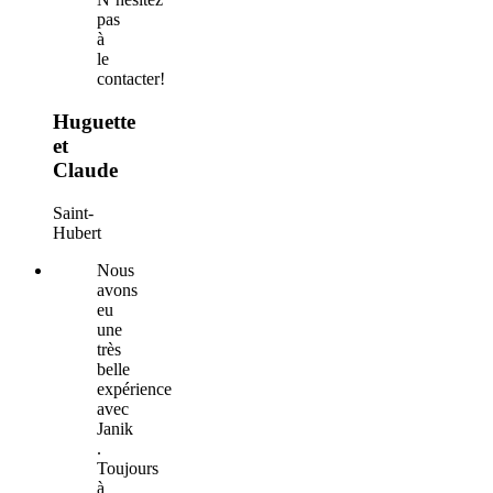
pas
à
le
contacter!
Huguette
et
Claude
Saint-
Hubert
Nous
avons
eu
une
très
belle
expérience
avec
Janik
.
Toujours
à