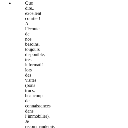
Que
dire..
excellent
courtier!
A
l’écoute
de
nos
besoins,
toujours
disponible,
très
informatif
lors
des
visites
(bons
trucs,
beaucoup
de
connaissances
dans
l’immobilier).
Je
recommanderais