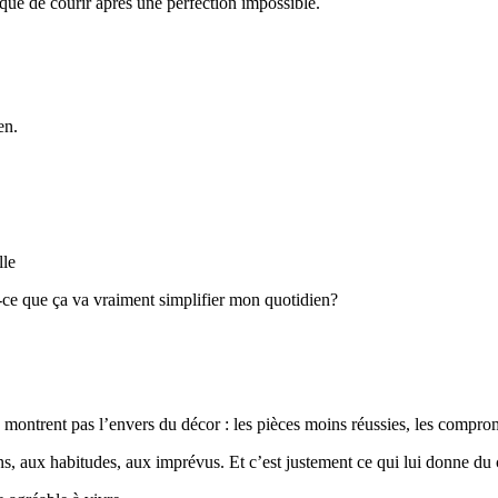
que de courir après une perfection impossible.
en.
lle
st-ce que ça va vraiment simplifier mon quotidien?
montrent pas l’envers du décor : les pièces moins réussies, les comprom
ns, aux habitudes, aux imprévus. Et c’est justement ce qui lui donne du 