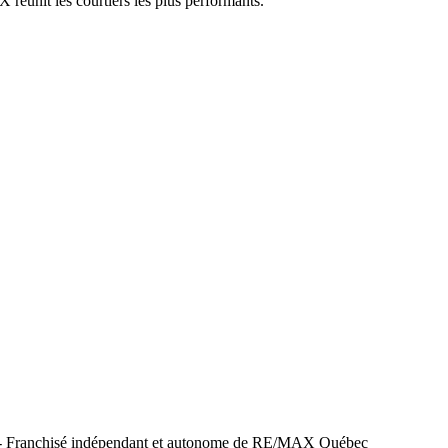
réunit les courtiers les plus performants.
 - Franchisé indépendant et autonome de RE/MAX Québec