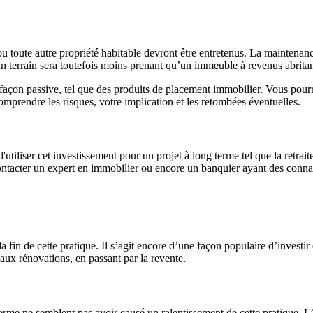
 toute autre propriété habitable devront être entretenus. La maintenanc
n terrain sera toutefois moins prenant qu’un immeuble à revenus abritant
façon passive, tel que des produits de placement immobilier. Vous pourri
mprendre les risques, votre implication et les retombées éventuelles.
d'utiliser cet investissement pour un projet à long terme tel que la retra
 contacter un expert en immobilier ou encore un banquier ayant des conn
la fin de cette pratique. Il s’agit encore d’une façon populaire d’investi
t aux rénovations, en passant par la revente.
 terme ne semblent pas avoir causé un ralentissement de cette pratique. L