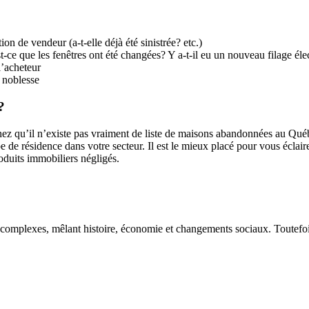
ion de vendeur (a-t-elle déjà été sinistrée? etc.)
t-ce que les fenêtres ont été changées? Y a-t-il eu un nouveau filage éle
l’acheteur
 noblesse
?
ez qu’il n’existe pas vraiment de liste de maisons abandonnées au Québ
de résidence dans votre secteur. Il est le mieux placé pour vous éclair
oduits immobiliers négligés.
complexes, mêlant histoire, économie et changements sociaux. Toutefois